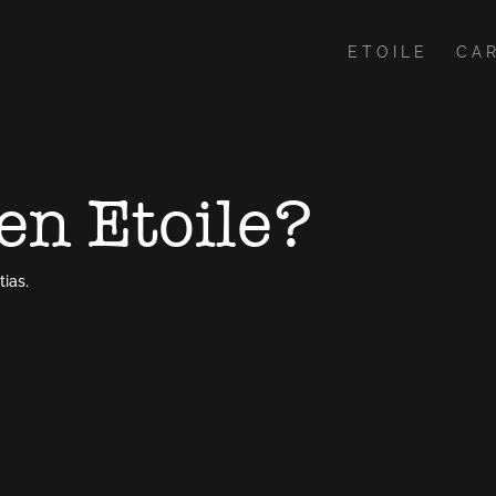
ETOILE
CA
en Etoile?
ias.